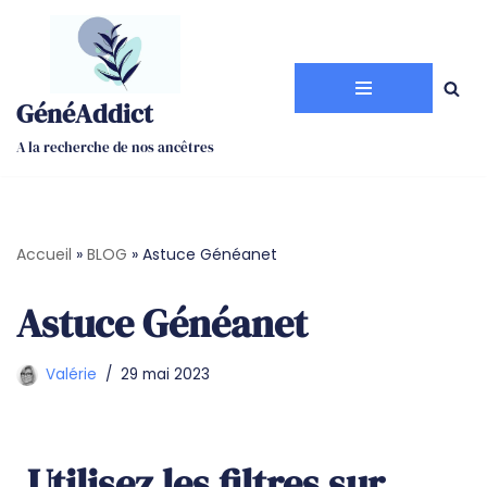
Aller
au
GénéAddict
contenu
A la recherche de nos ancêtres
Accueil
»
BLOG
»
Astuce Généanet
Astuce Généanet
Valérie
29 mai 2023
Utilisez les filtres sur