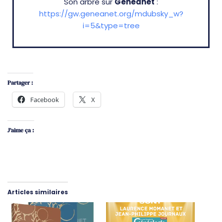
Son arbre sur
Geneanet
:
https://gw.geneanet.org/mdubsky_w?
i=5&type=tree
Partager :
Facebook
X
J’aime ça :
Articles similaires