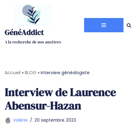
Aller
au
GénéAddict
contenu
A la recherche de nos ancêtres
Accueil
»
BLOG
»
interview généalogiste
Interview de Laurence
Abensur-Hazan
Valérie
20 septembre 2023